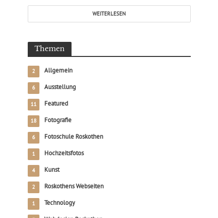
WEITERLESEN
Themen
Allgemein
2
Ausstellung
6
Featured
11
Fotografie
18
Fotoschule Roskothen
6
Hochzeitsfotos
1
Kunst
4
Roskothens Webseiten
2
Technology
1