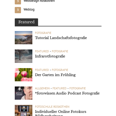
Webdesign Roskothen
3
Weblog
3
Featured
FOTOGRAFIE
Tutorial Landschaftsfotografie
FEATURED
•
FOTOGRAFIE
Infrarotfotografie
FEATURED
•
FOTOGRAFIE
Der Garten im Frühling
ALLGEMEIN
•
FEATURED
•
FOTOGRAFIE
*fotowissen Audio Podcast Fotografie
FOTOSCHULE ROSKOTHEN
Individueller Online Fotokurs