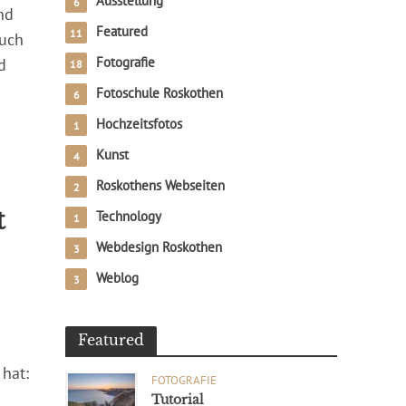
Ausstellung
6
nd
Featured
11
auch
Fotografie
d
18
Fotoschule Roskothen
6
Hochzeitsfotos
1
Kunst
4
Roskothens Webseiten
2
t
Technology
1
Webdesign Roskothen
3
Weblog
3
Featured
 hat:
FOTOGRAFIE
Tutorial