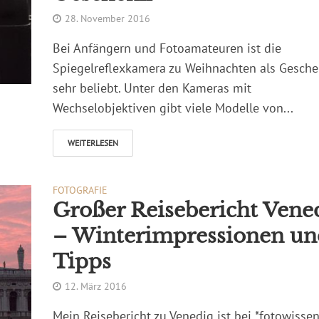
28. November 2016
Bei Anfängern und Fotoamateuren ist die
Spiegelreflexkamera zu Weihnachten als Gesch
sehr beliebt. Unter den Kameras mit
Wechselobjektiven gibt viele Modelle von...
WEITERLESEN
FOTOGRAFIE
Großer Reisebericht Vene
– Winterimpressionen un
Tipps
12. März 2016
Mein Reisebericht zu Venedig ist bei *fotowisse