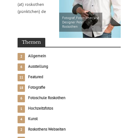
(at) roskothen
(pünktchen) de
Fotograf, Fototrainer und
Designer Peter
Roskothen
Themen
Allgemein
2
Ausstellung
6
Featured
11
Fotografie
18
Fotoschule Roskothen
6
Hochzeitsfotos
1
Kunst
4
Roskothens Webseiten
2