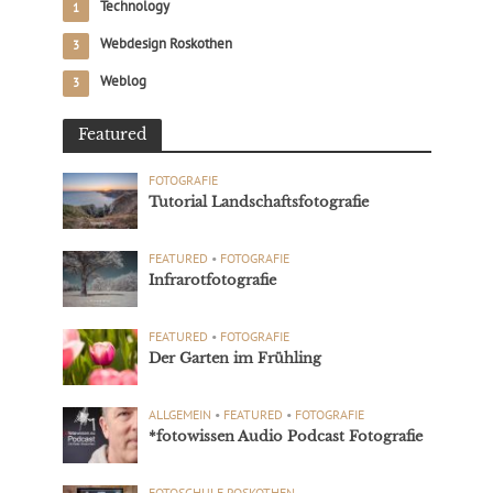
Technology
1
Webdesign Roskothen
3
Weblog
3
Featured
FOTOGRAFIE
Tutorial Landschaftsfotografie
FEATURED
•
FOTOGRAFIE
Infrarotfotografie
FEATURED
•
FOTOGRAFIE
Der Garten im Frühling
ALLGEMEIN
•
FEATURED
•
FOTOGRAFIE
*fotowissen Audio Podcast Fotografie
FOTOSCHULE ROSKOTHEN