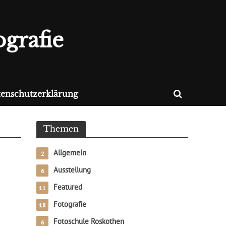
grafie
enschutzerklärung
Themen
Allgemein
2
Ausstellung
6
Featured
11
Fotografie
18
Fotoschule Roskothen
6