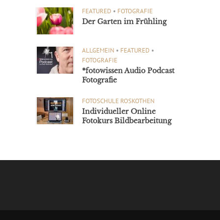
FEATURED
•
FOTOGRAFIE
Der Garten im Frühling
ALLGEMEIN
•
FEATURED
•
FOTOGRAFIE
*fotowissen Audio Podcast
Fotografie
FOTOSCHULE ROSKOTHEN
Individueller Online
Fotokurs Bildbearbeitung