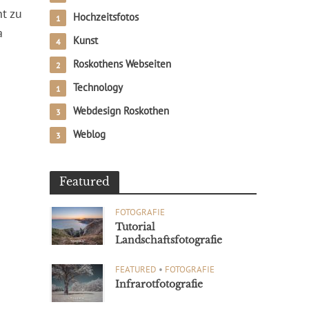
ht zu
Hochzeitsfotos
1
a
Kunst
4
Roskothens Webseiten
2
Technology
1
Webdesign Roskothen
3
Weblog
3
Featured
FOTOGRAFIE
Tutorial
Landschaftsfotografie
FEATURED
•
FOTOGRAFIE
Infrarotfotografie