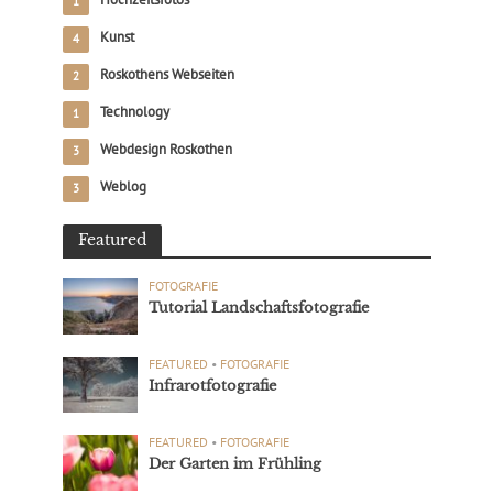
1
Kunst
4
Roskothens Webseiten
2
Technology
1
Webdesign Roskothen
3
Weblog
3
Featured
FOTOGRAFIE
Tutorial Landschaftsfotografie
FEATURED
•
FOTOGRAFIE
Infrarotfotografie
FEATURED
•
FOTOGRAFIE
Der Garten im Frühling