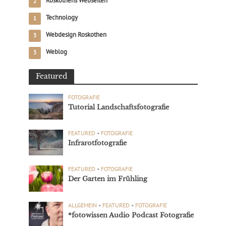
Roskothens Webseiten
2
Technology
1
Webdesign Roskothen
3
Weblog
3
Featured
FOTOGRAFIE
Tutorial Landschaftsfotografie
FEATURED
•
FOTOGRAFIE
Infrarotfotografie
FEATURED
•
FOTOGRAFIE
Der Garten im Frühling
ALLGEMEIN
•
FEATURED
•
FOTOGRAFIE
*fotowissen Audio Podcast Fotografie