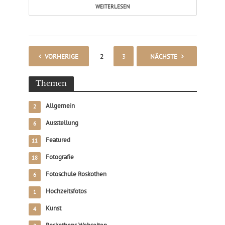
WEITERLESEN
VORHERIGE
1
2
3
4
NÄCHSTE
Themen
Allgemein
2
Ausstellung
6
Featured
11
Fotografie
18
Fotoschule Roskothen
6
Hochzeitsfotos
1
Kunst
4