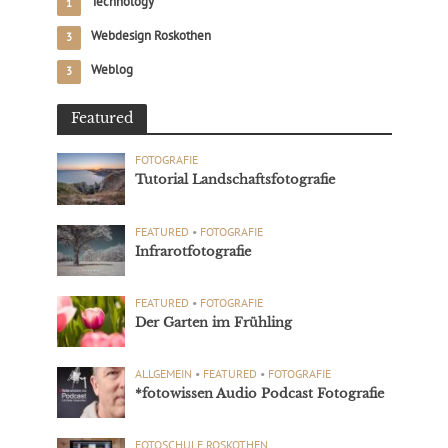
Technology
1
Webdesign Roskothen
3
Weblog
3
Featured
FOTOGRAFIE
Tutorial Landschaftsfotografie
FEATURED
•
FOTOGRAFIE
Infrarotfotografie
FEATURED
•
FOTOGRAFIE
Der Garten im Frühling
ALLGEMEIN
•
FEATURED
•
FOTOGRAFIE
*fotowissen Audio Podcast Fotografie
FOTOSCHULE ROSKOTHEN