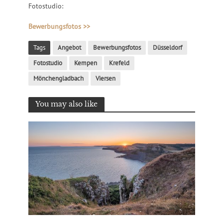
Fotostudio:
Bewerbungsfotos >>
Tags
Angebot
Bewerbungsfotos
Düsseldorf
Fotostudio
Kempen
Krefeld
Mönchengladbach
Viersen
You may also like